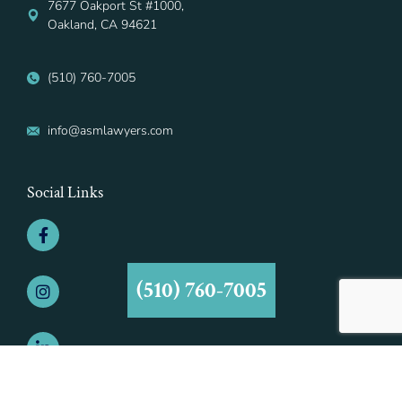
7677 Oakport St #1000,
Oakland, CA 94621
(510) 760-7005
info@asmlawyers.com
Social Links
(510) 760-7005