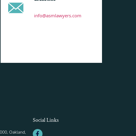
info@asmlawyers.com
Social Links
000, Oakland,