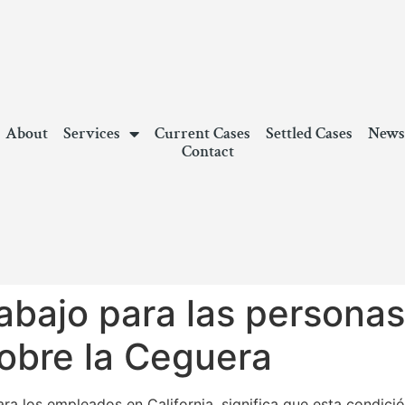
About
Services
Current Cases
Settled Cases
New
Contact
abajo para las persona
obre la Ceguera
ra los empleados en California, significa que esta condició