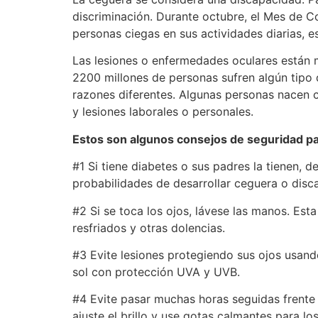
discriminación. Durante octubre, el Mes de C
personas ciegas en sus actividades diarias, e
Las lesiones o enfermedades oculares están 
2200 millones de personas sufren algún tipo 
razones diferentes. Algunas personas nacen 
y lesiones laborales o personales.
Estos son algunos consejos de seguridad p
#1 Si tiene diabetes o sus padres la tienen, 
probabilidades de desarrollar ceguera o disc
#2 Si se toca los ojos, lávese las manos. Est
resfriados y otras dolencias.
#3 Evite lesiones protegiendo sus ojos usando
sol con protección UVA y UVB.
​#4 Evite pasar muchas horas seguidas frente
ajuste el brillo y use gotas calmantes para lo