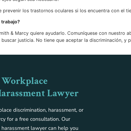
 prevenir los trastornos oculares si los encuentra con el t
 trabajo?
-Smith & Marcy quiere ayudarlo. Comuníquese con nuestro a
uscar justicia. No tiene que aceptar la discriminación, y 
 Workplace
Harassment Lawyer
place discrimination, harassment, or
cy for a free consultation. Our
d harassment lawyer can help you