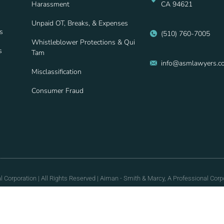
Harassment
CA 94621
Unpaid OT, Breaks, & Expenses
s
(510) 760-7005
Whistleblower Protections & Qui
s
Tam
info@asmlawyers.c
Misclassification
Consumer Fraud
Corporation | All Rights Reserved | Aiman - Smith & Marcy, A Professional Corpo
 Rules of Professional Conduct. This website is intended to provide general info
al or endorsement on this website does not constitute a guarantee, warranty, or 