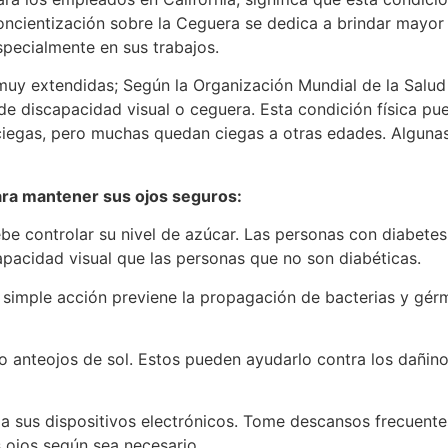
oncientización sobre la Ceguera se dedica a brindar mayor 
specialmente en sus trabajos.
muy extendidas; Según la Organización Mundial de la Salu
de discapacidad visual o ceguera. Esta condición física p
ciegas, pero muchas quedan ciegas a otras edades. Algun
ara mantener sus ojos seguros:
debe controlar su nivel de azúcar. Las personas con diabet
apacidad visual que las personas que no son diabéticas.
a simple acción previene la propagación de bacterias y gér
 anteojos de sol. Estos pueden ayudarlo contra los dañinos
 a sus dispositivos electrónicos. Tome descansos frecuente
s ojos según sea necesario.