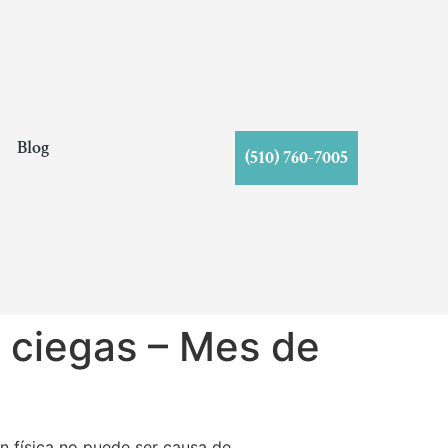
s
Blog
(510) 760-7005
s ciegas – Mes de
n física no puede ser causa de