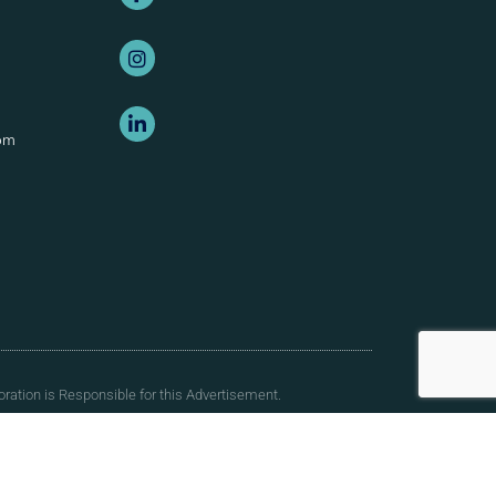
om
ration is Responsible for this Advertisement.
rmation. This website and its content are not intended to
prediction regarding the outcome of your legal matter.