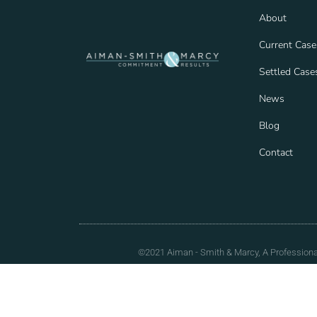
About
Current Case
Settled Case
News
Blog
Contact
©2021 Aiman - Smith & Marcy, A Professional 
This is an attorney advertisement in compliance with the
create an attorney-client relationship. Any testimoni