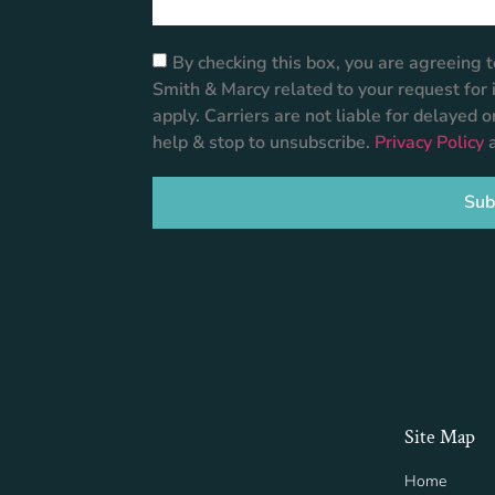
By checking this box, you are agreeing
Smith & Marcy related to your request fo
apply. Carriers are not liable for delayed 
help & stop to unsubscribe.
Privacy Policy
Sub
Site Map
Home