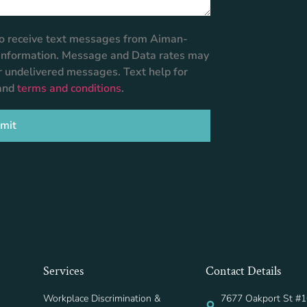
 to receive text messages from Aiman-
r information. Message and Data rates may
or undelivered messages. Text help for
and
terms and conditions
.
mit
Services
Contact Details
Workplace Discrimination &
7677 Oakport St #1